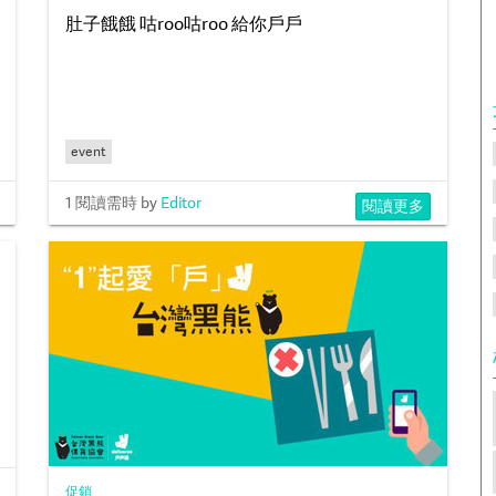
肚子餓餓 咕roo咕roo 給你戶戶
event
1 閱讀需時
by
Editor
閱讀更多
促銷