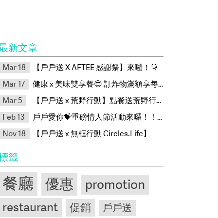
最新文章
Mar 18
【戶戶送 X AFTEE 感謝祭】來囉！🎊
Mar 17
健康 x 美味雙享餐😍 訂炸物滿額享每朝双纖綠茶🎉
Mar 5
【戶戶送 x 荒野行動】點餐送荒野行動限量虛寶卡
Feb 13
戶戶愛你💝重磅情人節活動來囉！！！
Nov 18
【戶戶送 x 無框行動 Circles.Life】
標籤
餐廳
優惠
promotion
restaurant
促銷
戶戶送