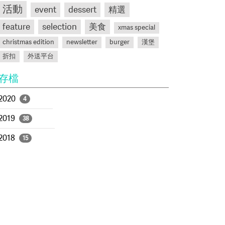
活動
event
dessert
精選
feature
selection
美食
xmas special
christmas edition
newsletter
burger
漢堡
折扣
外送平台
存檔
2020
4
2019
38
2018
15