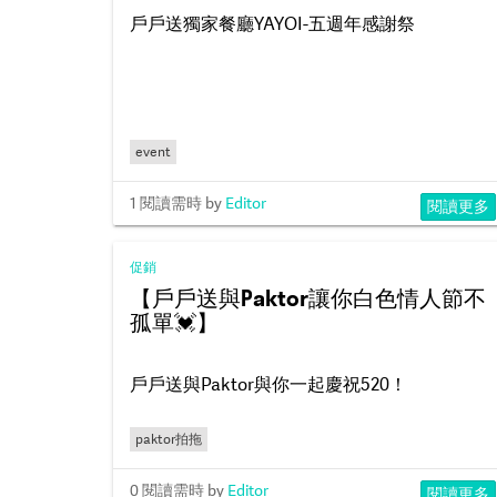
戶戶送獨家餐廳YAYOI-五週年感謝祭
event
1 閱讀需時
by
Editor
閱讀更多
促銷
【戶戶送與Paktor讓你白色情人節不
孤單💓】
⠀⠀⠀⠀⠀⠀⠀⠀⠀⠀⠀⠀⠀⠀⠀⠀⠀⠀⠀
戶戶送與Paktor與你一起慶祝520！
paktor拍拖
0 閱讀需時
by
Editor
閱讀更多