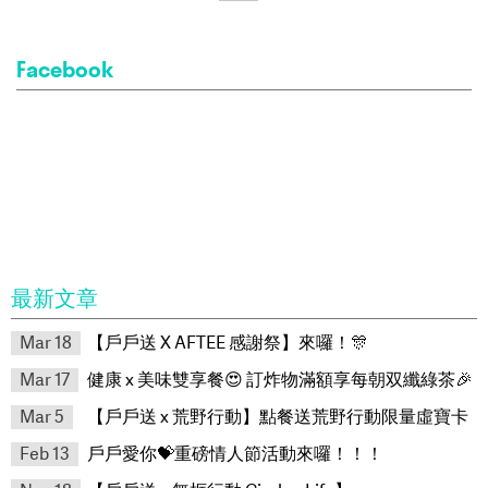
Facebook
最新文章
Mar 18
【戶戶送 X AFTEE 感謝祭】來囉！🎊
Mar 17
健康 x 美味雙享餐😍 訂炸物滿額享每朝双纖綠茶🎉
Mar 5
【戶戶送 x 荒野行動】點餐送荒野行動限量虛寶卡
Feb 13
戶戶愛你💝重磅情人節活動來囉！！！