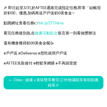
🎉 即日起至3/31,於AFTEE通路完成指定任務,即享「結帳現
折$100」優惠,加碼再送戶戶送$50美食金✨
點開網址查看任務👉
bit.ly/2TTHkns
看完任務後別急,在
臉書活動貼文
留言第一則看抽獎辦法
還有機會獲得$500美食金喔🥳
#戶戶送 #Deliveroo #想吃就用戶戶送
#AFTEE先取後付 #輕鬆享網購 #不再踩雷貨
← Older : 健康 x 美味雙享餐😍 訂炸物滿額享每朝双纖
綠茶🎉