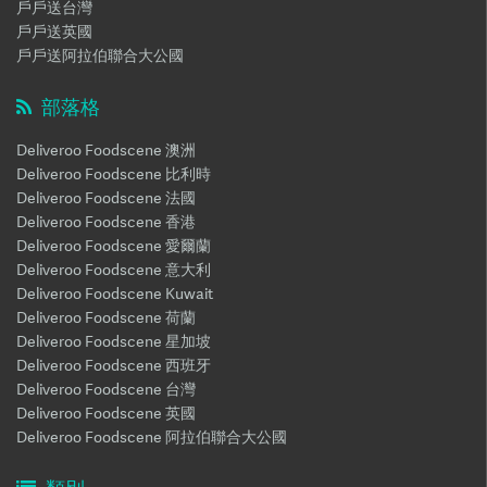
戶戶送台灣
戶戶送英國
戶戶送阿拉伯聯合大公國
部落格
Deliveroo Foodscene 澳洲
Deliveroo Foodscene 比利時
Deliveroo Foodscene 法國
Deliveroo Foodscene 香港
Deliveroo Foodscene 愛爾蘭
Deliveroo Foodscene 意大利
Deliveroo Foodscene Kuwait
Deliveroo Foodscene 荷蘭
Deliveroo Foodscene 星加坡
Deliveroo Foodscene 西班牙
Deliveroo Foodscene 台灣
Deliveroo Foodscene 英國
Deliveroo Foodscene 阿拉伯聯合大公國