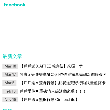
Facebook
最新文章
Mar 18
【戶戶送 X AFTEE 感謝祭】來囉！🎊
Mar 17
健康 x 美味雙享餐😍 訂炸物滿額享每朝双纖綠茶🎉
Mar 5
【戶戶送 x 荒野行動】點餐送荒野行動限量虛寶卡
Feb 13
戶戶愛你💝重磅情人節活動來囉！！！
Nov 18
【戶戶送 x 無框行動 Circles.Life】