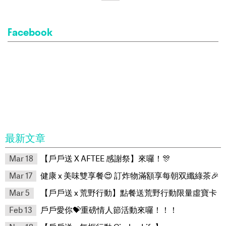
Facebook
最新文章
Mar 18
【戶戶送 X AFTEE 感謝祭】來囉！🎊
Mar 17
健康 x 美味雙享餐😍 訂炸物滿額享每朝双纖綠茶🎉
Mar 5
【戶戶送 x 荒野行動】點餐送荒野行動限量虛寶卡
Feb 13
戶戶愛你💝重磅情人節活動來囉！！！