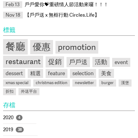
Feb 13
戶戶愛你💝重磅情人節活動來囉！！！
Nov 18
【戶戶送 x 無框行動 Circles.Life】
標籤
餐廳
優惠
promotion
restaurant
促銷
戶戶送
活動
event
dessert
精選
feature
selection
美食
xmas special
christmas edition
newsletter
burger
漢堡
折扣
外送平台
存檔
2020
4
2019
38