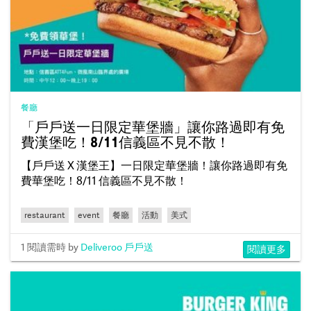
餐廳
「戶戶送一日限定華堡牆」讓你路過即有免
費漢堡吃！8/11信義區不見不散！
【戶戶送 X 漢堡王】一日限定華堡牆！讓你路過即有免
費華堡吃！8/11 信義區不見不散！
restaurant
event
餐廳
活動
美式
1 閱讀需時
by
Deliveroo 戶戶送
閱讀更多