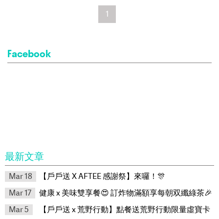
1
Facebook
最新文章
Mar 18
【戶戶送 X AFTEE 感謝祭】來囉！🎊
Mar 17
健康 x 美味雙享餐😍 訂炸物滿額享每朝双纖綠茶🎉
Mar 5
【戶戶送 x 荒野行動】點餐送荒野行動限量虛寶卡