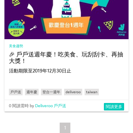
美食趨勢
🎉 戶戶送週年慶！吃美食、玩刮刮卡、再抽
大獎！
活動期限至2019年12月30日止
戶戶送
週年慶
登台一週年
deliveroo
taiwan
0 閱讀需時
by
Deliveroo 戶戶送
閱讀更多
1