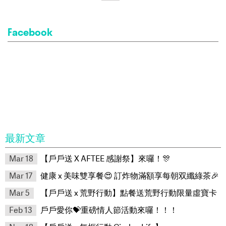
Facebook
最新文章
Mar 18
【戶戶送 X AFTEE 感謝祭】來囉！🎊
Mar 17
健康 x 美味雙享餐😍 訂炸物滿額享每朝双纖綠茶🎉
Mar 5
【戶戶送 x 荒野行動】點餐送荒野行動限量虛寶卡
Feb 13
戶戶愛你💝重磅情人節活動來囉！！！