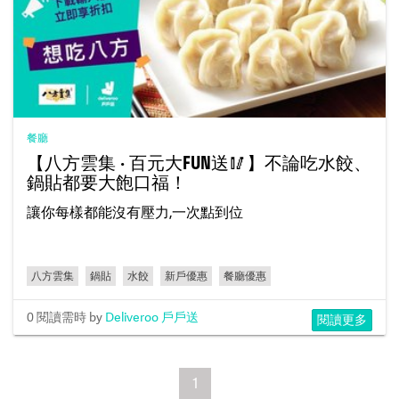
餐廳
【八方雲集 · 百元大FUN送🥢】不論吃水餃、
鍋貼都要大飽口福！
讓你每樣都能沒有壓力,一次點到位
八方雲集
鍋貼
水餃
新戶優惠
餐廳優惠
0 閱讀需時
by
Deliveroo 戶戶送
閱讀更多
1