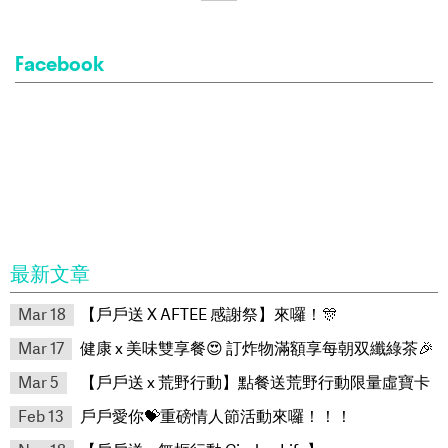
Facebook
最新文章
Mar 18
【戶戶送 X AFTEE 感謝祭】來囉！🎊
Mar 17
健康 x 美味雙享餐😍 訂炸物滿額享每朝双纖綠茶🎉
Mar 5
【戶戶送 x 荒野行動】點餐送荒野行動限量虛寶卡
Feb 13
戶戶愛你💝重磅情人節活動來囉！！！