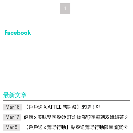
1
Facebook
最新文章
Mar 18
【戶戶送 X AFTEE 感謝祭】來囉！🎊
Mar 17
健康 x 美味雙享餐😍 訂炸物滿額享每朝双纖綠茶🎉
Mar 5
【戶戶送 x 荒野行動】點餐送荒野行動限量虛寶卡