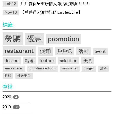
Feb 13
戶戶愛你💝重磅情人節活動來囉！！！
Nov 18
【戶戶送 x 無框行動 Circles.Life】
標籤
餐廳
優惠
promotion
restaurant
促銷
戶戶送
活動
event
dessert
精選
feature
selection
美食
xmas special
christmas edition
newsletter
burger
漢堡
折扣
外送平台
存檔
2020
4
2019
38