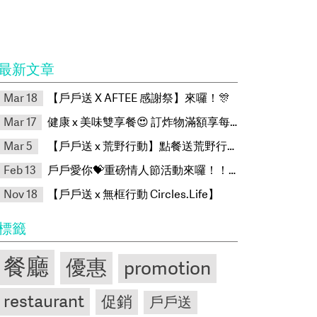
最新文章
Mar 18
【戶戶送 X AFTEE 感謝祭】來囉！🎊
Mar 17
健康 x 美味雙享餐😍 訂炸物滿額享每朝双纖綠茶🎉
Mar 5
【戶戶送 x 荒野行動】點餐送荒野行動限量虛寶卡
Feb 13
戶戶愛你💝重磅情人節活動來囉！！！
Nov 18
【戶戶送 x 無框行動 Circles.Life】
標籤
餐廳
優惠
promotion
restaurant
促銷
戶戶送