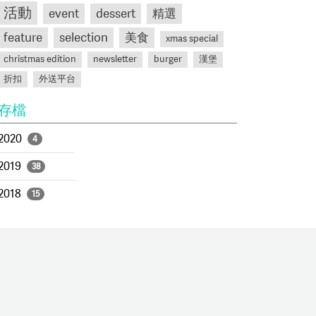
活動
event
dessert
精選
feature
selection
美食
xmas special
christmas edition
newsletter
burger
漢堡
折扣
外送平台
存檔
2020
4
2019
38
2018
15