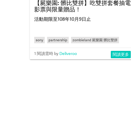
【屍樂園: 髒比雙拼】吃雙拼套餐抽電
影票與限量贈品！
活動期限至108年10月9日止
sony
partnership
zombieland 屍樂園 髒比雙拼
雙拼套餐
電影
1 閱讀需時
by
Deliveroo
閱讀更多