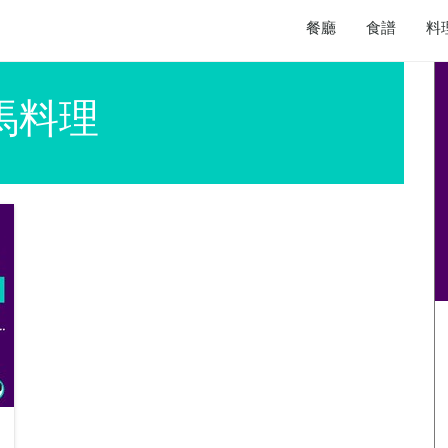
餐廳
食譜
料
星馬料理