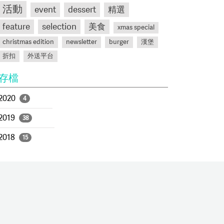
活動
event
dessert
精選
feature
selection
美食
xmas special
christmas edition
newsletter
burger
漢堡
折扣
外送平台
存檔
2020
4
2019
38
2018
15