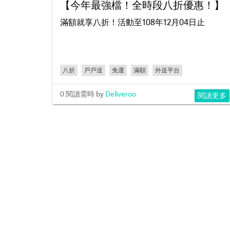
【今年最強檔！全時段八折優惠！】
滿額就享八折！活動至108年12月04日止
八折
戶戶送
免運
滿額
外送平台
0 閱讀需時
by
Deliveroo
閱讀更多