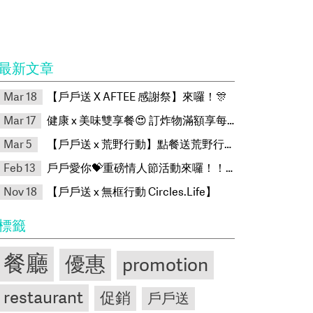
最新文章
Mar 18
【戶戶送 X AFTEE 感謝祭】來囉！🎊
Mar 17
健康 x 美味雙享餐😍 訂炸物滿額享每朝双纖綠茶🎉
Mar 5
【戶戶送 x 荒野行動】點餐送荒野行動限量虛寶卡
Feb 13
戶戶愛你💝重磅情人節活動來囉！！！
Nov 18
【戶戶送 x 無框行動 Circles.Life】
標籤
餐廳
優惠
promotion
restaurant
促銷
戶戶送