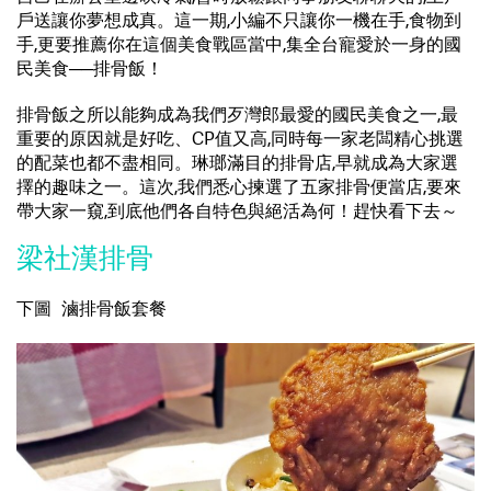
戶送讓你夢想成真。這一期,小編不只讓你一機在手,食物到
手,更要推薦你在這個美食戰區當中,集全台寵愛於一身的國
民美食──排骨飯！
排骨飯之所以能夠成為我們歹灣郎最愛的國民美食之一,最
重要的原因就是好吃、CP值又高,同時每一家老闆精心挑選
的配菜也都不盡相同。琳瑯滿目的排骨店,早就成為大家選
擇的趣味之一。這次,我們悉心揀選了五家排骨便當店,要來
帶大家一窺,到底他們各自特色與絕活為何！趕快看下去～
梁社漢排骨
下圖 滷排骨飯套餐