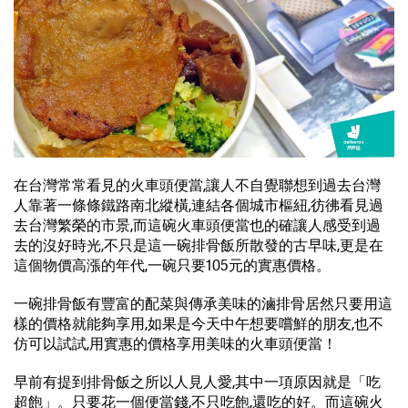
在台灣常常看見的火車頭便當,讓人不自覺聯想到過去台灣
人靠著一條條鐵路南北縱橫,連結各個城市樞紐,彷彿看見過
去台灣繁榮的市景,而這碗火車頭便當也的確讓人感受到過
去的沒好時光,不只是這一碗排骨飯所散發的古早味,更是在
這個物價高漲的年代,一碗只要105元的實惠價格。
一碗排骨飯有豐富的配菜與傳承美味的滷排骨居然只要用這
樣的價格就能夠享用,如果是今天中午想要嚐鮮的朋友,也不
仿可以試試,用實惠的價格享用美味的火車頭便當！
早前有提到排骨飯之所以人見人愛,其中一項原因就是「吃
超飽」。只要花一個便當錢,不只吃飽,還吃的好。而這碗火