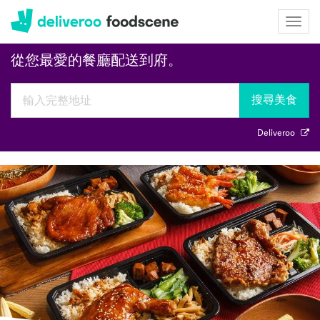
Deliveroo
Togg
navig
美食趨勢
ROO編精選 Top 5 排骨便當特輯
從您最愛的餐廳配送到府。
搜尋美食
Deliveroo