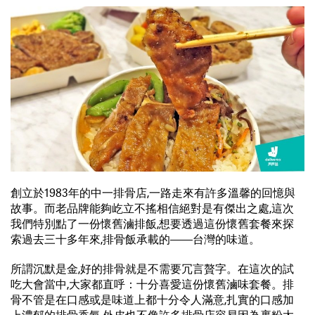
創立於1983年的中一排骨店,一路走來有許多溫馨的回憶與
故事。而老品牌能夠屹立不搖相信絕對是有傑出之處,這次
我們特別點了一份懷舊滷排飯,想要透過這份懷舊套餐來探
索過去三十多年來,排骨飯承載的——台灣的味道。
所謂沉默是金,好的排骨就是不需要冗言贅字。在這次的試
吃大會當中,大家都直呼：十分喜愛這份懷舊滷味套餐。排
骨不管是在口感或是味道上都十分令人滿意,扎實的口感加