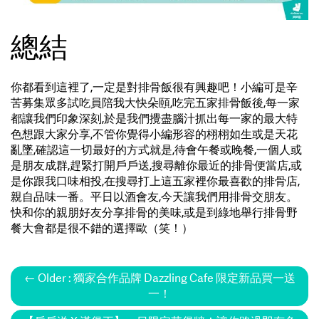
總結
你都看到這裡了,一定是對排骨飯很有興趣吧！小編可是辛
苦募集眾多試吃員陪我大快朵頤,吃完五家排骨飯後,每一家
都讓我們印象深刻,於是我們攪盡腦汁抓出每一家的最大特
色想跟大家分享,不管你覺得小編形容的栩栩如生或是天花
亂墜,確認這一切最好的方式就是,待會午餐或晚餐,一個人或
是朋友成群,趕緊打開戶戶送,搜尋離你最近的排骨便當店,或
是你跟我口味相投,在搜尋打上這五家裡你最喜歡的排骨店,
親自品味一番。平日以酒會友,今天讓我們用排骨交朋友。
快和你的親朋好友分享排骨的美味,或是到綠地舉行排骨野
餐大會都是很不錯的選擇歐（笑！）
← Older : 獨家合作品牌 Dazzling Cafe 限定新品買一送
一！