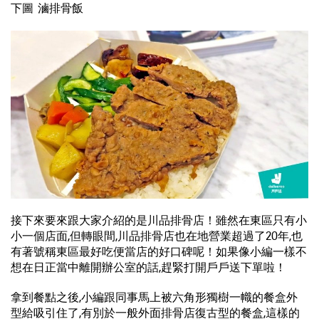
下圖 滷排骨飯
接下來要來跟大家介紹的是川品排骨店！雖然在東區只有小
小一個店面,但轉眼間,川品排骨店也在地營業超過了20年,也
有著號稱東區最好吃便當店的好口碑呢！如果像小編一樣不
想在日正當中離開辦公室的話,趕緊打開戶戶送下單啦！
拿到餐點之後,小編跟同事馬上被六角形獨樹一幟的餐盒外
型給吸引住了,有別於一般外面排骨店復古型的餐盒,這樣的