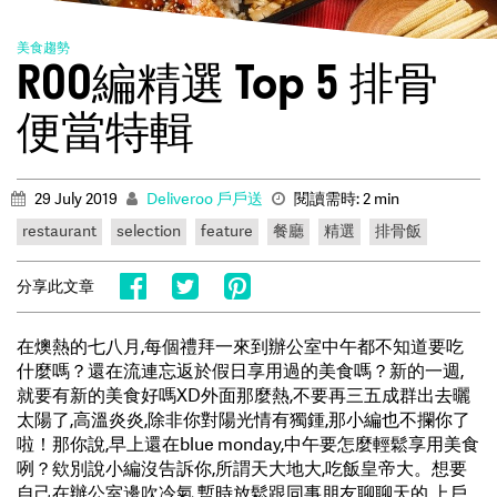
美食趨勢
ROO編精選 Top 5 排骨
便當特輯
29 July 2019
Deliveroo 戶戶送
閱讀需時: 2 min
restaurant
selection
feature
餐廳
精選
排骨飯
分享此文章
在燠熱的七八月,每個禮拜一來到辦公室中午都不知道要吃
什麼嗎？還在流連忘返於假日享用過的美食嗎？新的一週,
就要有新的美食好嗎XD外面那麼熱,不要再三五成群出去曬
太陽了,高溫炎炎,除非你對陽光情有獨鍾,那小編也不攔你了
啦！那你說,早上還在blue monday,中午要怎麼輕鬆享用美食
咧？欸別說小編沒告訴你,所謂天大地大,吃飯皇帝大。想要
自己在辦公室邊吹冷氣,暫時放鬆跟同事朋友聊聊天的,上戶