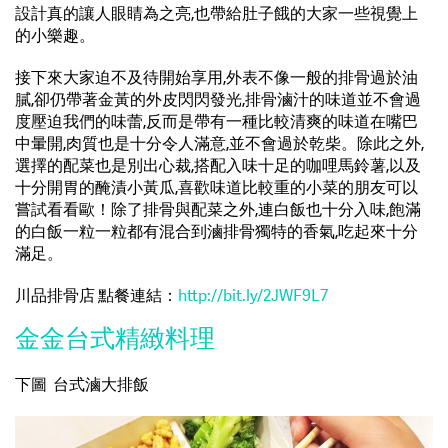
設計真的讓人眼睛為之亮,也帶給肚子餓的大家一些視覺上
的小樂趣。
接下來大家迫不及待開始享用,外表不像一般的排骨過於油
膩,卻仍帶著金黃的外皮閃閃發光,排骨滷汁的味道並不會過
度壓迫我們的味蕾,反而是帶有一種比較清爽的味道在嘴巴
中暈開,肉質也是十分令人滿意,並不會過於乾柴。除此之外,
選擇的配菜也是別出心裁,搭配入味十足的咖哩馬鈴薯,以及
十分開胃的醃漬小黃瓜,喜歡味道比較重的小菜的朋友可以
嘗試看看歐！除了排骨與配菜之外,連白飯也十分入味,飽滿
的白飯一粒一粒都有混合到滷排骨獨特的香氣,吃起來十分
滿足。
川品排骨店 點餐連結：
http://bit.ly/2JWF9L7
金金台式精緻料理
下圖 台式滷大排飯