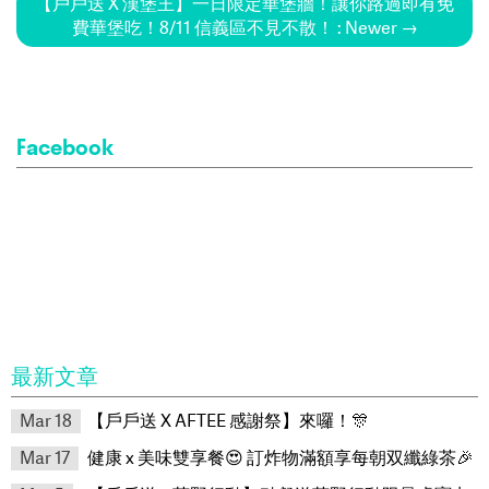
【戶戶送 X 漢堡王】一日限定華堡牆！讓你路過即有免
費華堡吃！8/11 信義區不見不散！ : Newer →
Facebook
最新文章
Mar 18
【戶戶送 X AFTEE 感謝祭】來囉！🎊
Mar 17
健康 x 美味雙享餐😍 訂炸物滿額享每朝双纖綠茶🎉