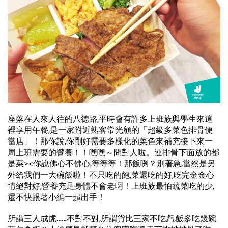
座落在人來人往的八德路,平時會有許多上班族與學生來這
裡享用午餐,是一家附近熟客常光顧的「超級多菜色排骨便
當店」！那你說,你剛好需要多樣化的菜色來補充接下來一
周上班需要的營養！！嘿嘿～問對人啦。連排骨下面放的都
是菜><你說佛心不佛心,等等等！那飯咧？別著急,當然是另
外給我們一大碗飯啦！不只吃的飽,菜還吃的好,吃完金金心
情絕對好,營養充足身體不會老啊！上班族最怕蔬菜吃的少,
還不快跟著小編一起出手！
所謂三人成虎……不對不對,所謂貨比三家不吃虧,飯多吃幾碗