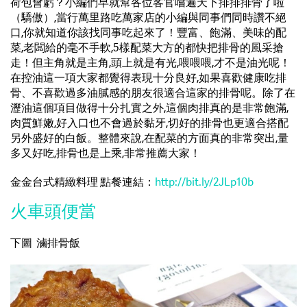
荷包會虧？小編們早就幫各位客官嚐遍天下排排排骨了啦
（驕傲）,當行萬里路吃萬家店的小編與同事們同時讚不絕
口,你就知道你該找同事吃起來了！豐富、飽滿、美味的配
菜,老闆給的毫不手軟,5樣配菜大方的都快把排骨的風采搶
走！但主角就是主角,頭上就是有光,喂喂喂,才不是油光呢！
在控油這一項大家都覺得表現十分良好,如果喜歡健康吃排
骨、不喜歡過多油膩感的朋友很適合這家的排骨呢。除了在
瀝油這個項目做得十分扎實之外,這個肉排真的是非常飽滿,
肉質鮮嫩,好入口也不會過於黏牙,切好的排骨也更適合搭配
另外盛好的白飯。整體來說,在配菜的方面真的非常突出,量
多又好吃,排骨也是上乘,非常推薦大家！
金金台式精緻料理 點餐連結：
http://bit.ly/2JLp10b
火車頭便當
下圖 滷排骨飯