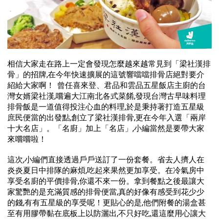
相信大家走在路上一定會發現怎麼越來越常見到「梁社漢排
骨」的招牌,在今年快速擴展的這號響噹噹排骨店絕對要介
紹給大家啊！ 曾任喜來登、君品和雲品五星飯店主廚的台
灣女婿梁社漢,嚐遍大江南北各式菜餚,發現台灣古早味料理
排骨飯是一道值得投注心血的料理,於是秉持著打造五星級
庶民便當的出發點,創立了梁社漢排骨,更在今年入選「兩岸
十大名店」。「名廚」加上「名店」,小編當然是要帶大家
來嚐嚐啦！
這次,小編們直接透過戶戶送訂了一份套餐。省去人擠人在
炎炎夏日中排隊的麻煩,吃起來果然更加享受。在冷氣房中
享受名廚的平價排骨,你還不來一份。拿到餐點之後最讓大
家驚艷的是充滿質感的排骨便當,真的好像有感受到花少少
的錢,有有五星級的享受呢！更貼心的是,他們附餐的湯盒甚
至有用膠帶黏在底板上以防灑出,不只好吃,還這麼用心讓大