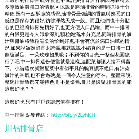
上濃郁的排骨香氣,外皮也不像許多排骨店容易因為裹粉太
多導致油滑膩口的情形,可以說是將滷排骨的時間抓得十分
精確,既有一點酥脆的感覺,滷排骨最強調的香氣與熟悉的口
感也是保存的很好,彷彿渾然天成一般。而且他們也十分貼
心的已經將排骨先切好了,也更方便入口品嚐。而中一排骨
的白飯更是令人印象深刻,顆粒飽滿,水分充足,同時排骨的滷
汁與醬油將飯粒渲染的恰到好處,不會有流於滿口油膩的情
況,如果說齒頰留香太誇張,那就說說小編真的是一口接一口,
超級滿足。一朵玫瑰如果吸引不到你的目光,一整個花園總
行了吧,中一排骨這份便當就是這樣,連配菜都讓人捨不得留
下。小編這次就對配菜中看似平凡的豌豆讚不絕口,有沾染
滷汁的香氣,也不會過硬,是一個令人注意的存在。整體來說,
整碗排骨飯都充滿特色,哥不是懷舊,哥只是懷疑,排骨真的能
這麼好吃？？
這麼好吃,只有戶戶送讓您值得擁有！
中一排骨 點餐連結：
http://bit.ly/2LyhKTi
川品排骨店