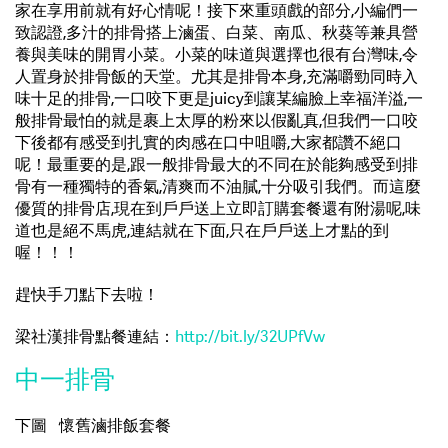
家在享用前就有好心情呢！接下來重頭戲的部分,小編們一
致認證,多汁的排骨搭上滷蛋、白菜、南瓜、秋葵等兼具營
養與美味的開胃小菜。小菜的味道與選擇也很有台灣味,令
人置身於排骨飯的天堂。尤其是排骨本身,充滿嚼勁同時入
味十足的排骨,一口咬下更是juicy到讓某編臉上幸福洋溢,一
般排骨最怕的就是裹上太厚的粉來以假亂真,但我們一口咬
下後都有感受到扎實的肉感在口中咀嚼,大家都讚不絕口
呢！最重要的是,跟一般排骨最大的不同在於能夠感受到排
骨有一種獨特的香氣,清爽而不油膩,十分吸引我們。而這麼
優質的排骨店,現在到戶戶送上立即訂購套餐還有附湯呢,味
道也是絕不馬虎,連結就在下面,只在戶戶送上才點的到
喔！！！
趕快手刀點下去啦！
梁社漢排骨點餐連結：
http://bit.ly/32UPfVw
中一排骨
下圖 懷舊滷排飯套餐