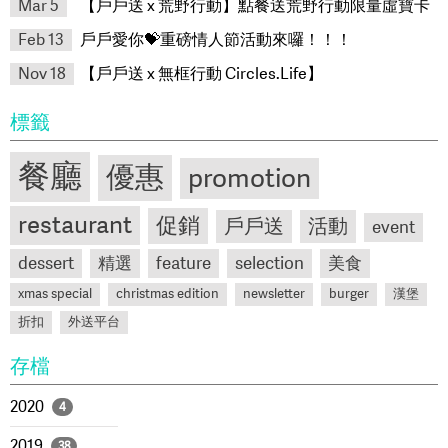
Mar 5
【戶戶送 x 荒野行動】點餐送荒野行動限量虛寶卡
Feb 13
戶戶愛你💝重磅情人節活動來囉！！！
Nov 18
【戶戶送 x 無框行動 Circles.Life】
標籤
餐廳
優惠
promotion
restaurant
促銷
戶戶送
活動
event
dessert
精選
feature
selection
美食
xmas special
christmas edition
newsletter
burger
漢堡
折扣
外送平台
存檔
2020
4
2019
38