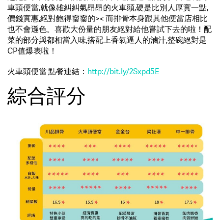
車頭便當,就像雄糾糾氣昂昂的火車頭,硬是比別人厚實一點,
價錢實惠,絕對飽得嫑嫑的>< 而排骨本身跟其他便當店相比
也不會遜色。喜歡大份量的朋友絕對給他嘗試下去的啦！配
菜的部分與都相當入味,搭配上香氣逼人的滷汁,整碗絕對是
CP值爆表啦！
火車頭便當 點餐連結：
http://bit.ly/2Sxpd5E
綜合評分